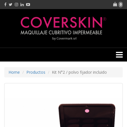
0
Home
Productos
Kit N°2 / polvo fijador incluido