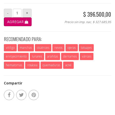
$ 396.500,00
-
1
+
AGREGAR
Precio sin imp. nac. $ 327.685,95
RECOMENDADO PARA:
vitiligo
manchas
cicatrices
nevos
ojeras
tatuajes
enrojecimiento
lunares
arañitas
derrames
várices
hematomas
rosácea
quemaduras
acné
Compartir