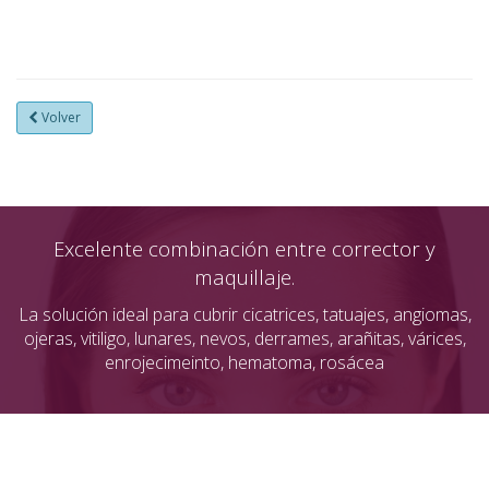
Volver
Excelente combinación entre corrector y
maquillaje.
La solución ideal para cubrir cicatrices, tatuajes, angiomas,
ojeras, vitiligo, lunares, nevos, derrames, arañitas, várices,
enrojecimeinto, hematoma, rosácea